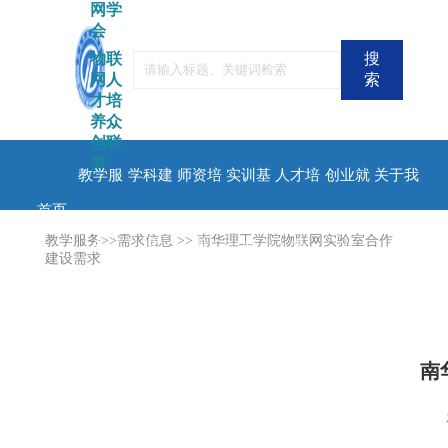
网学
会
物联
搜
网人
索
才培
养众
创联
盟
教学服
学科建
师资培
实训基
人才培
创业就
关于我
首页
教学服务>>需求信息
>>
南华理工学院物联网实验室合作
务
设
训
地
养
业
们
建设需求
南