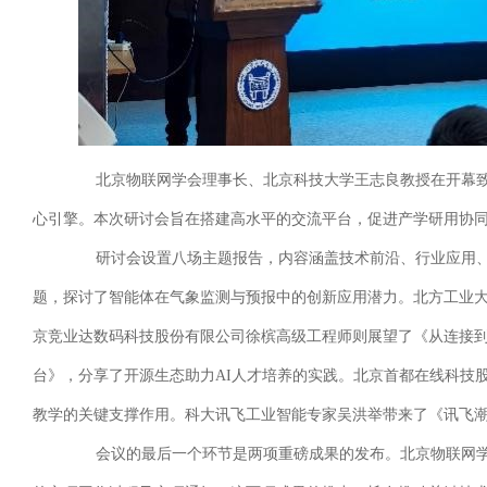
北京物联网学会理事长、北京科技大学王志良教授在开幕致辞
心引擎。本次研讨会旨在搭建高水平的交流平台，促进产学研用协
研讨会设置八场主题报告，内容涵盖技术前沿、行业应用、平
题，探讨了智能体在气象监测与预报中的创新应用潜力。北方工业
京竞业达数码科技股份有限公司徐槟高级工程师则展望了《从连接到
台》，分享了开源生态助力AI人才培养的实践。北京首都在线科技股
教学的关键支撑作用。科大讯飞工业智能专家吴洪举带来了《讯飞潮
会议的最后一个环节是两项重磅成果的发布。北京物联网