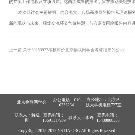
的立项工作过程及立项通知。这两项成果的推出，旨在推动关键技
本次研讨会主题鲜明、内容充实。八场高质量的报告从理论探
新的现状与未来。现场交流环节气氛热烈，与会嘉宾围绕报告内容
上一篇:
关于20250927考核评价北京物联网学会考评结果的公示
办公地址：北京科
办公电话：010-
北京物联网学会
62332641
技大学机电楼727室
联系人：解迎
联系电话：
联系电话：
联系人：李丹
刚
13691117939
13488888335
CopyRight 2013-2015.NSTIA.ORG All Rights Reserved.